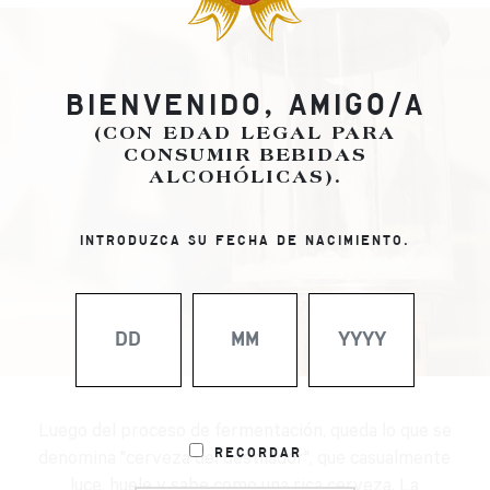
BIENVENIDO, AMIGO/A
(CON EDAD LEGAL PARA
CONSUMIR BEBIDAS
ALCOHÓLICAS).
INTRODUZCA SU FECHA DE NACIMIENTO.
Luego del proceso de fermentación, queda lo que se
Recordar
denomina "cerveza del destilador", que casualmente
luce, huele y sabe como una rica cerveza. La