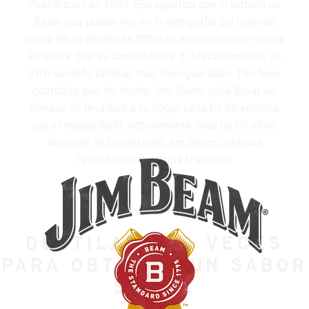
Prohibición en 1933. Eso significa que la botella de
Beam que puede ver en la fotografía del viaje de
pesca de su abuelo en 1950 se elaboró con la misma
levadura. Eso es consistencia. Y, efectivamente, es
otro secreto familiar muy bien guardado. Tan bien
guardado que, de hecho, Jim Beam solía llevar un
envase de levadura a su hogar cada fin de semana
para resguardarla. Actualmente, más de 85 años
después, el bisnieto de Jim Beam continúa
respetando la misma tradición.
PASO 4:
DESTILAR DOS VECES
PARA OBTENER UN SABOR
SUAVE.