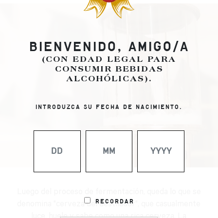
BIENVENIDO, AMIGO/A
(CON EDAD LEGAL PARA
CONSUMIR BEBIDAS
ALCOHÓLICAS).
INTRODUZCA SU FECHA DE NACIMIENTO.
Luego del proceso de fermentación, queda lo que se
Recordar
denomina "cerveza del destilador", que casualmente
luce, huele y sabe como una rica cerveza. La