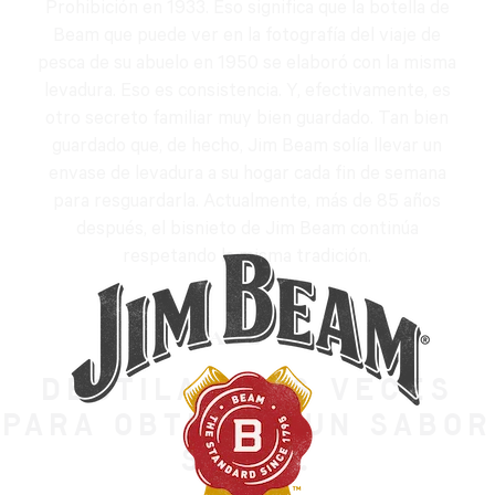
Prohibición en 1933. Eso significa que la botella de
Beam que puede ver en la fotografía del viaje de
pesca de su abuelo en 1950 se elaboró con la misma
levadura. Eso es consistencia. Y, efectivamente, es
otro secreto familiar muy bien guardado. Tan bien
guardado que, de hecho, Jim Beam solía llevar un
envase de levadura a su hogar cada fin de semana
para resguardarla. Actualmente, más de 85 años
después, el bisnieto de Jim Beam continúa
respetando la misma tradición.
PASO 4:
DESTILAR DOS VECES
PARA OBTENER UN SABOR
SUAVE.