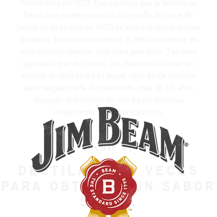
Prohibición en 1933. Eso significa que la botella de
Beam que puede ver en la fotografía del viaje de
pesca de su abuelo en 1950 se elaboró con la misma
levadura. Eso es consistencia. Y, efectivamente, es
otro secreto familiar muy bien guardado. Tan bien
guardado que, de hecho, Jim Beam solía llevar un
envase de levadura a su hogar cada fin de semana
para resguardarla. Actualmente, más de 85 años
después, el bisnieto de Jim Beam continúa
respetando la misma tradición.
PASO 4:
DESTILAR DOS VECES
PARA OBTENER UN SABOR
SUAVE.