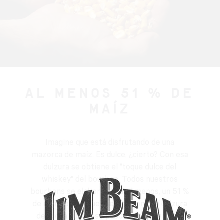
AL MENOS 51 % DE
MAÍZ
Imagine que está disfrutando de una
mazorca de maíz. Es dulce, ¿cierto? Con esa
dulzura se obtiene el "toque dulce del
whiskey" del bourbon. Todos nuestros
bourbons se elaboran con, al menos, un 51 %
de maíz, por lo que cuentan con una dulzura
deliciosa que no se puede encontrar en la