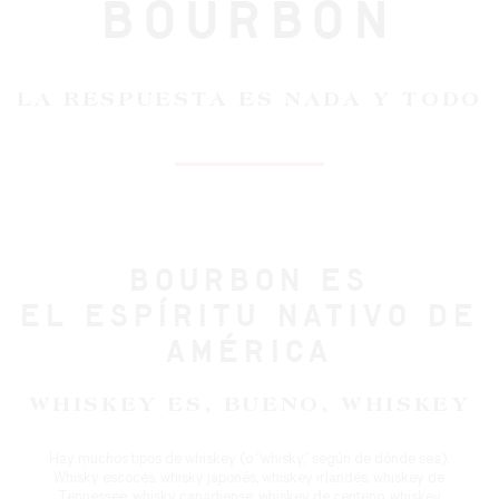
BOURBON
LA RESPUESTA ES NADA Y TODO
BOURBON ES
EL ESPÍRITU NATIVO DE
AMÉRICA
WHISKEY ES, BUENO, WHISKEY
Hay muchos tipos de whiskey (o “whisky,” según de dónde sea).
Whisky escocés, whisky japonés, whiskey irlandés, whiskey de