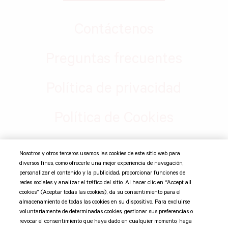
Contáctenos
Preguntas frecuentes
Política de privacidad
Política de Cookies
Nosotros y otros terceros usamos las cookies de este sitio web para
©
2026 Suntory Global Spirits, Inc. Jim Beam Brands Co. 11
diversos fines, como ofrecerle una mejor experiencia de navegación,
Madison Ave 12th Fl, New York, NY 10010 Todas las marcas
personalizar el contenido y la publicidad, proporcionar funciones de
comerciales son propiedad de sus respectivos dueños.
redes sociales y analizar el tráfico del sitio. Al hacer clic en “Accept all
cookies” (Aceptar todas las cookies), da su consentimiento para el
almacenamiento de todas las cookies en su dispositivo. Para excluirse
Suntory Global Spirits
voluntariamente de determinadas cookies, gestionar sus preferencias o
revocar el consentimiento que haya dado en cualquier momento, haga