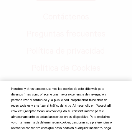
Contáctenos
Preguntas frecuentes
Política de privacidad
Política de Cookies
Nosotros y otros terceros usamos las cookies de este sitio web para
©
2026 Suntory Global Spirits, Inc. Jim Beam Brands Co. 11
diversos fines, como ofrecerle una mejor experiencia de navegación,
Madison Ave 12th Fl, New York, NY 10010 Todas las marcas
personalizar el contenido y la publicidad, proporcionar funciones de
comerciales son propiedad de sus respectivos dueños.
redes sociales y analizar el tráfico del sitio. Al hacer clic en “Accept all
cookies” (Aceptar todas las cookies), da su consentimiento para el
almacenamiento de todas las cookies en su dispositivo. Para excluirse
Suntory Global Spirits
voluntariamente de determinadas cookies, gestionar sus preferencias o
revocar el consentimiento que haya dado en cualquier momento, haga