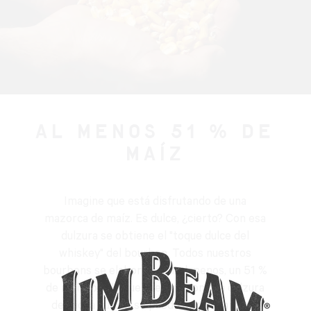
AL MENOS 51 % DE
MAÍZ
Imagine que está disfrutando de una
mazorca de maíz. Es dulce, ¿cierto? Con esa
dulzura se obtiene el "toque dulce del
whiskey" del bourbon. Todos nuestros
bourbons se elaboran con, al menos, un 51 %
de maíz, por lo que cuentan con una dulzura
deliciosa que no se puede encontrar en la