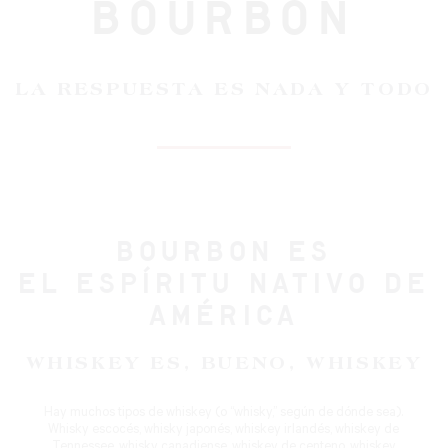
BOURBON
LA RESPUESTA ES NADA Y TODO
BOURBON ES
EL ESPÍRITU NATIVO DE
AMÉRICA
WHISKEY ES, BUENO, WHISKEY
Hay muchos tipos de whiskey (o “whisky,” según de dónde sea).
Whisky escocés, whisky japonés, whiskey irlandés, whiskey de