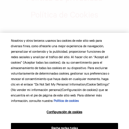
Política de Cookies
©
2026 Suntory Global Spirits, Inc. Jim Beam Brands Co. 11
Nosotros y otros terceros usamos las cookies de este sitio web para
Madison Ave 12th Fl, New York, NY 10010 Todas las marcas
diversos fines, como ofrecerle una mejor experiencia de navegación,
comerciales son propiedad de sus respectivos dueños.
personalizar el contenido y la publicidad, proporcionar funciones de
redes sociales y analizar el tráfico del sitio. Al hacer clic en “Accept all
cookies” (Aceptar todas las cookies), da su consentimiento para el
Suntory Global Spirits
almacenamiento de todas las cookies en su dispositivo. Para excluirse
voluntariamente de determinadas cookies, gestionar sus preferencias o
revocar el consentimiento que haya dado en cualquier momento, haga
Código de mercadotecnia
clic en el enlace “Do Not Sell My Personal Information/Cookie Settings”
(No vender mi información personal/Configuración de cookies) que se
Términos y condiciones
encuentra en el pie de página de este sitio web. Para obtener más
información, consulte nuestra
Política de cookies
Preferencias de cookies
Configuración de cookies
Rechazarlas todas