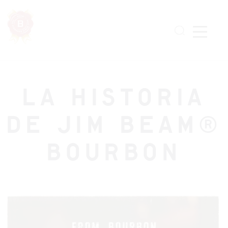
Skip
to
main
content
LA HISTORIA
DE JIM BEAM®
BOURBON