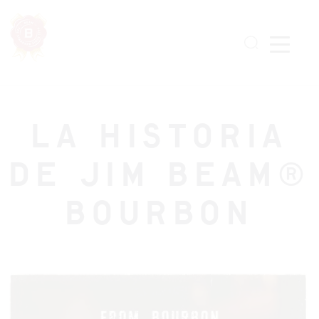
Skip
to
main
content
LA HISTORIA
DE JIM BEAM®
BOURBON