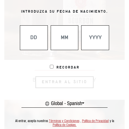
INTRODUZCA SU FECHA DE NACIMIENTO.
Recordar
BOURBON Y WHISKEY
ENTRAR AL SITIO
Global - Spanish
Al entrar, acepta nuestros
Términos y Condiciones
,
Política de Privacidad
y la
Política de Cookies.