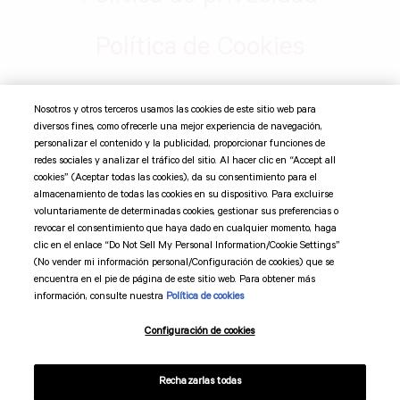
Política de Cookies
Nosotros y otros terceros usamos las cookies de este sitio web para
©
2026 Suntory Global Spirits, Inc. Jim Beam Brands Co. 11
diversos fines, como ofrecerle una mejor experiencia de navegación,
Madison Ave 12th Fl, New York, NY 10010 Todas las marcas
personalizar el contenido y la publicidad, proporcionar funciones de
comerciales son propiedad de sus respectivos dueños.
redes sociales y analizar el tráfico del sitio. Al hacer clic en “Accept all
cookies” (Aceptar todas las cookies), da su consentimiento para el
almacenamiento de todas las cookies en su dispositivo. Para excluirse
Suntory Global Spirits
voluntariamente de determinadas cookies, gestionar sus preferencias o
revocar el consentimiento que haya dado en cualquier momento, haga
clic en el enlace “Do Not Sell My Personal Information/Cookie Settings”
Código de mercadotecnia
(No vender mi información personal/Configuración de cookies) que se
encuentra en el pie de página de este sitio web. Para obtener más
Términos y condiciones
información, consulte nuestra
Política de cookies
Configuración de cookies
Preferencias de cookies
Rechazarlas todas