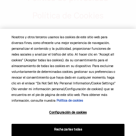
Política de Cookies
Nosotros y otros terceros usamos las cookies de este sitio web para
©
2026 Suntory Global Spirits, Inc. Jim Beam Brands Co. 11
diversos fines, como ofrecerle una mejor experiencia de navegación,
Madison Ave 12th Fl, New York, NY 10010 Todas las marcas
personalizar el contenido y la publicidad, proporcionar funciones de
comerciales son propiedad de sus respectivos dueños.
redes sociales y analizar el tráfico del sitio. Al hacer clic en “Accept all
cookies” (Aceptar todas las cookies), da su consentimiento para el
almacenamiento de todas las cookies en su dispositivo. Para excluirse
Suntory Global Spirits
voluntariamente de determinadas cookies, gestionar sus preferencias o
revocar el consentimiento que haya dado en cualquier momento, haga
clic en el enlace “Do Not Sell My Personal Information/Cookie Settings”
Código de mercadotecnia
(No vender mi información personal/Configuración de cookies) que se
encuentra en el pie de página de este sitio web. Para obtener más
Términos y condiciones
información, consulte nuestra
Política de cookies
Configuración de cookies
Preferencias de cookies
Rechazarlas todas