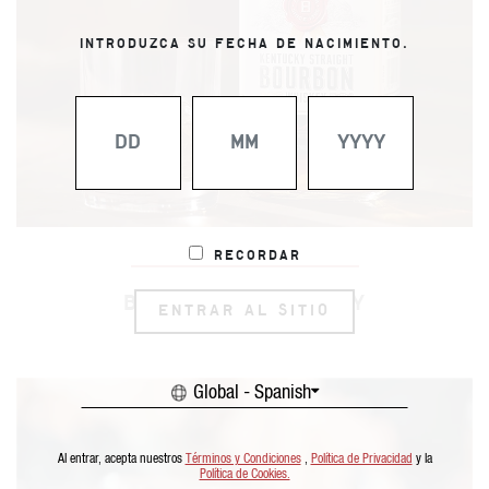
INTRODUZCA SU FECHA DE NACIMIENTO.
Recordar
BOURBON Y WHISKEY
ENTRAR AL SITIO
Global - Spanish
Al entrar, acepta nuestros
Términos y Condiciones
,
Política de Privacidad
y la
Política de Cookies.