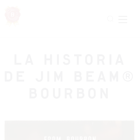
Skip
to
main
content
LA HISTORIA
DE JIM BEAM®
BOURBON