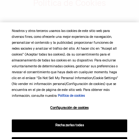
Política de Cookies
©
2026 Suntory Global Spirits, Inc. Jim Beam Brands Co. 11
Nosotros y otros terceros usamos las cookies de este sitio web para
Madison Ave 12th Fl, New York, NY 10010 Todas las marcas
diversos fines, como ofrecerle una mejor experiencia de navegación,
comerciales son propiedad de sus respectivos dueños.
personalizar el contenido y la publicidad, proporcionar funciones de
redes sociales y analizar el tráfico del sitio. Al hacer clic en “Accept all
cookies” (Aceptar todas las cookies), da su consentimiento para el
Suntory Global Spirits
almacenamiento de todas las cookies en su dispositivo. Para excluirse
voluntariamente de determinadas cookies, gestionar sus preferencias o
revocar el consentimiento que haya dado en cualquier momento, haga
Código de mercadotecnia
clic en el enlace “Do Not Sell My Personal Information/Cookie Settings”
(No vender mi información personal/Configuración de cookies) que se
Términos y condiciones
encuentra en el pie de página de este sitio web. Para obtener más
información, consulte nuestra
Política de cookies
Preferencias de cookies
Configuración de cookies
Rechazarlas todas