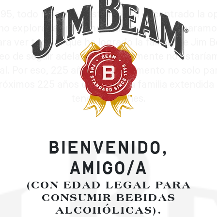
5, todo maestro destilador ha encontrado la o
 no exploradas para innovar en cómo preparamo
para ver todo lo que ha logrado la familia de Ji
eo de seguir adelante. Y ciertamente no estaríam
al. Por eso, 225 años es un momento no solo p
próximos 225 años con nuestra familia extendid
tenemos planes.
BIENVENIDO,
AMIGO/A
(CON EDAD LEGAL PARA
CONSUMIR BEBIDAS
ALCOHÓLICAS).