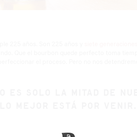
ple 225 años. Son 225 años y
siete generacione
undo. Que el bourbon quede perfecto toma tiem
perfeccionar el proceso. Pero no nos detendremo
O ES SOLO LA MITAD DE NUE
LO MEJOR ESTÁ POR VENIR