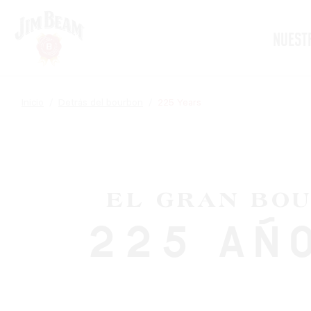
Skip
to
main
NUEST
content
Inicio
Detrás del bourbon
225 Years
EL GRAN BOU
225 AÑO