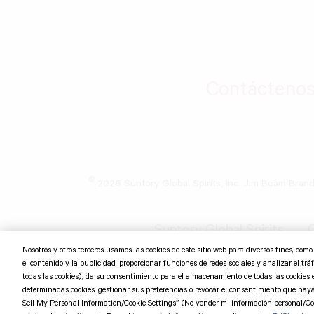
Contácteno
©
2026 Suntory Global Spirits, Inc. Jim Beam Bran
Suntory Global Spirits
C
Nosotros y otros terceros usamos las cookies de este sitio web para diversos fines, com
el contenido y la publicidad, proporcionar funciones de redes sociales y analizar el tráfi
todas las cookies), da su consentimiento para el almacenamiento de todas las cookies 
determinadas cookies, gestionar sus preferencias o revocar el consentimiento que hay
Sell My Personal Information/Cookie Settings” (No vender mi información personal/Con