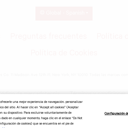
Global - Spanish
s
Preguntas frecuentes
Política 
Política de Cookies
ds Co. 11 Madison Ave 12th Fl, New York, NY 10010 Todas las marcas co
ódigo de mercadotecnia
Términos y condiciones
o ofrecerle una mejor experiencia de navegación, personalizar
co del sitio. Al hacer clic en “Accept all cookies” (Aceptar
en su dispositivo. Para excluirse voluntariamente de
Configuración d
a dado en cualquier momento, haga clic en el enlace “Do Not
figuración de cookies) que se encuentra en el pie de