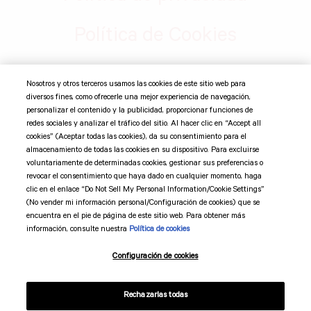
Política de Cookies
Nosotros y otros terceros usamos las cookies de este sitio web para
©
2026 Suntory Global Spirits, Inc. Jim Beam Brands Co. 11
diversos fines, como ofrecerle una mejor experiencia de navegación,
Madison Ave 12th Fl, New York, NY 10010 Todas las marcas
personalizar el contenido y la publicidad, proporcionar funciones de
comerciales son propiedad de sus respectivos dueños.
redes sociales y analizar el tráfico del sitio. Al hacer clic en “Accept all
cookies” (Aceptar todas las cookies), da su consentimiento para el
almacenamiento de todas las cookies en su dispositivo. Para excluirse
Suntory Global Spirits
voluntariamente de determinadas cookies, gestionar sus preferencias o
revocar el consentimiento que haya dado en cualquier momento, haga
clic en el enlace “Do Not Sell My Personal Information/Cookie Settings”
Código de mercadotecnia
(No vender mi información personal/Configuración de cookies) que se
encuentra en el pie de página de este sitio web. Para obtener más
Términos y condiciones
información, consulte nuestra
Política de cookies
Configuración de cookies
Preferencias de cookies
Rechazarlas todas