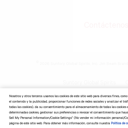
Contácteno
©
2026 Suntory Global Spirits, Inc. Jim Beam Bran
Suntory Global Spirits
C
Nosotros y otros terceros usamos las cookies de este sitio web para diversos fines, com
el contenido y la publicidad, proporcionar funciones de redes sociales y analizar el tráfi
todas las cookies), da su consentimiento para el almacenamiento de todas las cookies 
determinadas cookies, gestionar sus preferencias o revocar el consentimiento que hay
Sell My Personal Information/Cookie Settings” (No vender mi información personal/Con
página de este sitio web. Para obtener más información, consulte nuestra
Política de c
The website encountered an unexpected error. Try again later.