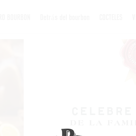
RO BOURBON
Detrás del bourbon
COCTELES
V
CELEBRE
DE LA FAMI