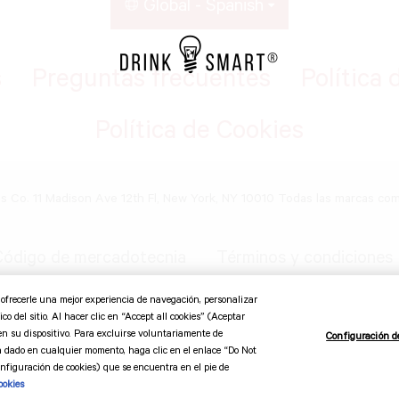
Global - Spanish
s
Preguntas frecuentes
Política 
Política de Cookies
ds Co. 11 Madison Ave 12th Fl, New York, NY 10010 Todas las marcas co
ódigo de mercadotecnia
Términos y condiciones
o ofrecerle una mejor experiencia de navegación, personalizar
co del sitio. Al hacer clic en “Accept all cookies” (Aceptar
en su dispositivo. Para excluirse voluntariamente de
Configuración d
a dado en cualquier momento, haga clic en el enlace “Do Not
figuración de cookies) que se encuentra en el pie de
ookies