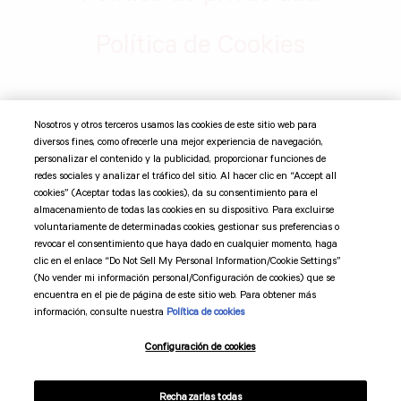
Política de Cookies
©
2026 Suntory Global Spirits, Inc. Jim Beam Brands Co. 11
Nosotros y otros terceros usamos las cookies de este sitio web para
Madison Ave 12th Fl, New York, NY 10010 Todas las marcas
diversos fines, como ofrecerle una mejor experiencia de navegación,
comerciales son propiedad de sus respectivos dueños.
personalizar el contenido y la publicidad, proporcionar funciones de
redes sociales y analizar el tráfico del sitio. Al hacer clic en “Accept all
cookies” (Aceptar todas las cookies), da su consentimiento para el
Suntory Global Spirits
almacenamiento de todas las cookies en su dispositivo. Para excluirse
voluntariamente de determinadas cookies, gestionar sus preferencias o
revocar el consentimiento que haya dado en cualquier momento, haga
Código de mercadotecnia
clic en el enlace “Do Not Sell My Personal Information/Cookie Settings”
(No vender mi información personal/Configuración de cookies) que se
Términos y condiciones
encuentra en el pie de página de este sitio web. Para obtener más
información, consulte nuestra
Política de cookies
Preferencias de cookies
Configuración de cookies
Rechazarlas todas