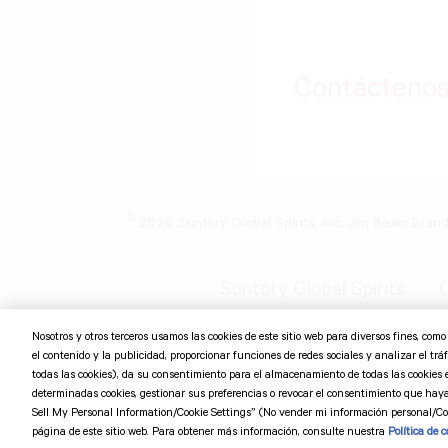
Contácteno
©
2026 Suntory Global Spirits, Inc. Jim Beam Bran
Suntory Global Spirits
C
Nosotros y otros terceros usamos las cookies de este sitio web para diversos fines, com
el contenido y la publicidad, proporcionar funciones de redes sociales y analizar el tráfi
todas las cookies), da su consentimiento para el almacenamiento de todas las cookies 
determinadas cookies, gestionar sus preferencias o revocar el consentimiento que hay
Sell My Personal Information/Cookie Settings” (No vender mi información personal/Con
página de este sitio web. Para obtener más información, consulte nuestra
Política de c
The website encountered an unexpected error. Try again later.