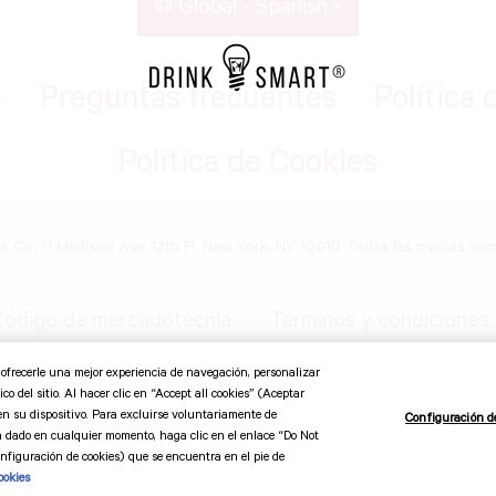
Global - Spanish
s
Preguntas frecuentes
Política 
Política de Cookies
ds Co. 11 Madison Ave 12th Fl, New York, NY 10010 Todas las marcas co
ódigo de mercadotecnia
Términos y condiciones
o ofrecerle una mejor experiencia de navegación, personalizar
co del sitio. Al hacer clic en “Accept all cookies” (Aceptar
en su dispositivo. Para excluirse voluntariamente de
Configuración d
a dado en cualquier momento, haga clic en el enlace “Do Not
figuración de cookies) que se encuentra en el pie de
ookies