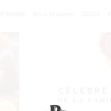
RO BOURBON
Detrás del bourbon
COCTELES
V
CELEBRE
DE LA FAMI