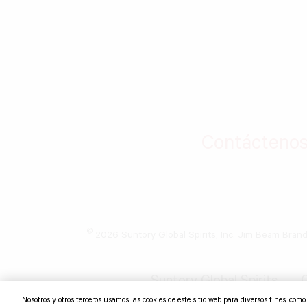
Contácteno
©
2026 Suntory Global Spirits, Inc. Jim Beam Bran
Suntory Global Spirits
C
Nosotros y otros terceros usamos las cookies de este sitio web para diversos fines, com