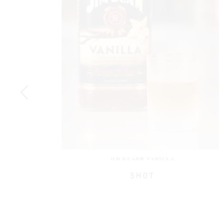
JIM BEAM® VANILLA
& COLA