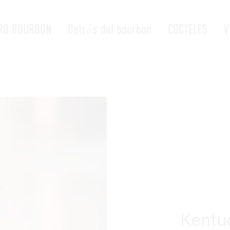
RO BOURBON
Detrás del bourbon
COCTELES
V
Kentuc