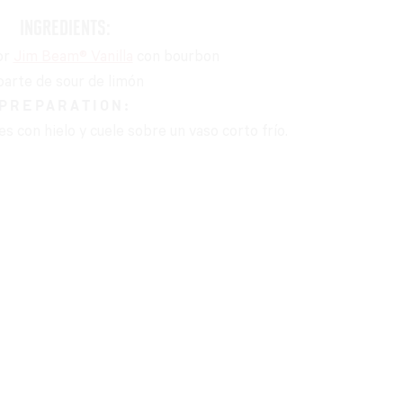
INGREDIENTS:
cor
Jim Beam® Vanilla
con bourbon
parte de sour de limón
PREPARATION:
 con hielo y cuele sobre un vaso corto frío.