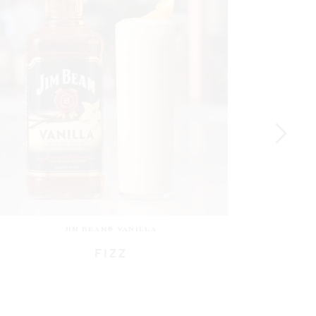
JIM BEAM® VANILLA
COFFEE CREAM