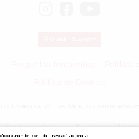
Global - Spanish
s
Preguntas frecuentes
Política 
Política de Cookies
ds Co. 11 Madison Ave 12th Fl, New York, NY 10010 Todas las marcas co
ódigo de mercadotecnia
Términos y condiciones
o ofrecerle una mejor experiencia de navegación, personalizar