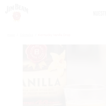
Skip
to
main
NUEST
content
Inicio
Cócteles
Kentucky Vanilla Drop